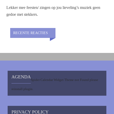
Lekker mee feesten/ zingen op jou lieveling’s muziek geen
gedoe met stekkers.
RECENTE REACTIES
AGENDA
Spider Calendar Widget Theme not Found please
reinstall plugin.
PRIVACY POLICY