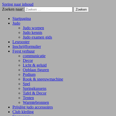
Spring naar inhoud
Zoeken naar:
Startpagina
Judo
Judo worpen
Judo kennis
Judo examen gids
Lesrooster
Inschrijfformulier
Feest verhuur
communicatie
Decor
Licht & geluid
Opblaas figuren
Podium
Rook & sneeuwmachine
Spel
Springkussens
Tafel & Decor
Tenten
Warmtebronnen
Prijslijst judo accessoires
Club kleding