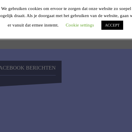
76-9808-142d3d55385c
We gebruiken cookies om ervoor te zorgen dat onze website zo soepel
R
ogelijk draait. Als je doorgaat met het gebruiken van de website, gaan 
er vanuit dat ermee instemt.
Cookie settings
ACCEPT
ACEBOOK BERICHTEN