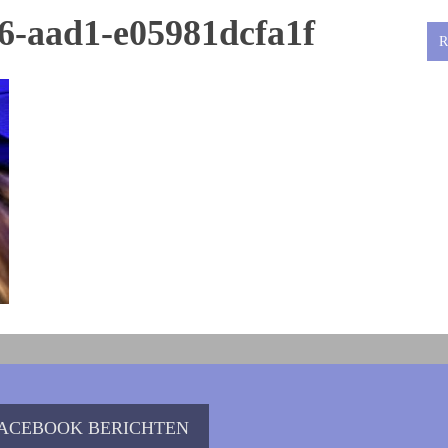
6-aad1-e05981dcfa1f
R
ACEBOOK BERICHTEN