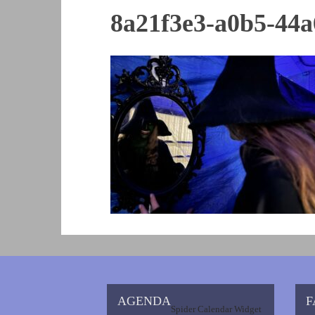
8a21f3e3-a0b5-44a
AGENDA
F
Spider Calendar Widget